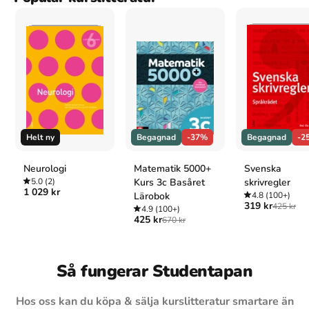
Helt ny
Begagnad
-37%
Begagnad
-2
Neurologi
Matematik 5000+
Svenska
5.0
(2)
Kurs 3c Basåret
skrivregler
1 029 kr
Lärobok
4.8
(100+)
319 kr
425 kr
4.9
(100+)
425 kr
670 kr
Så fungerar Studentapan
Hos oss kan du köpa & sälja kurslitteratur smartare än