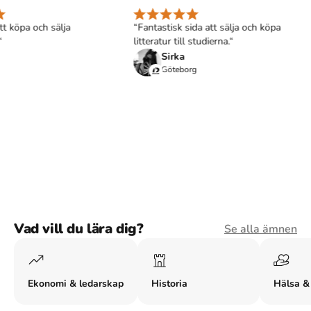
 köpa och sälja
“Fantastisk sida att sälja och köpa
litteratur till studierna.“
Sirka
Göteborg
Vad vill du lära dig?
Se alla ämnen
Ekonomi & ledarskap
Historia
Hälsa &