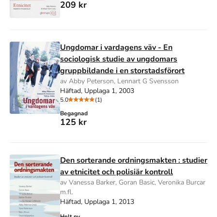
209 kr
Ungdomar i vardagens väv - En
sociologisk studie av ungdomars
gruppbildande i en storstadsförort
av Abby Peterson, Lennart G Svensson
Häftad, Upplaga 1, 2003
5.0
(1)
Begagnad
125 kr
Den sorterande ordningsmakten : studier
av etnicitet och polisiär kontroll
av Vanessa Barker, Goran Basic, Veronika Burcar
m.fl.
Häftad, Upplaga 1, 2013
Helt ny