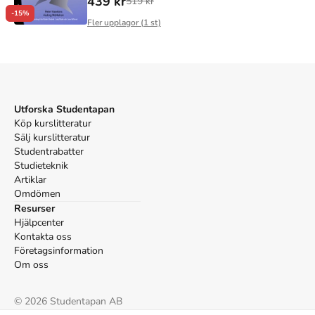
439 kr
519 kr
-15%
Fler upplagor (
1
st)
Utforska Studentapan
Köp kurslitteratur
Sälj kurslitteratur
Studentrabatter
Studieteknik
Artiklar
Omdömen
Resurser
Hjälpcenter
Kontakta oss
Företagsinformation
Om oss
©
2026
Studentapan AB