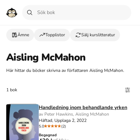
Ämne
Topplistor
Sälj kurslitteratur
Aisling McMahon
Här hittar du böcker skrivna av författaren Aisling McMahon.
1 bok
Handledning inom behandlande yrken
av Peter Hawkins, Aisling McMahon
Häftad, Upplaga 2, 2022
5.0
(2)
Begagnad