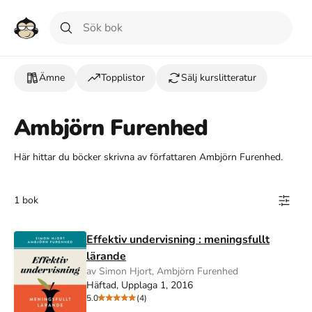
Ämne
Topplistor
Sälj kurslitteratur
Ambjörn Furenhed
Här hittar du böcker skrivna av författaren Ambjörn Furenhed.
1 bok
Effektiv undervisning : meningsfullt
lärande
av Simon Hjort, Ambjörn Furenhed
Häftad, Upplaga 1, 2016
5.0
(4)