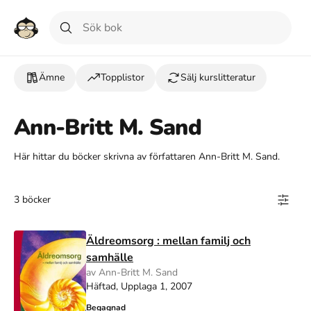
Ämne
Topplistor
Sälj kurslitteratur
Ann-Britt M. Sand
Här hittar du böcker skrivna av författaren Ann-Britt M. Sand.
3 böcker
Äldreomsorg : mellan familj och
samhälle
av Ann-Britt M. Sand
Häftad, Upplaga 1, 2007
Begagnad