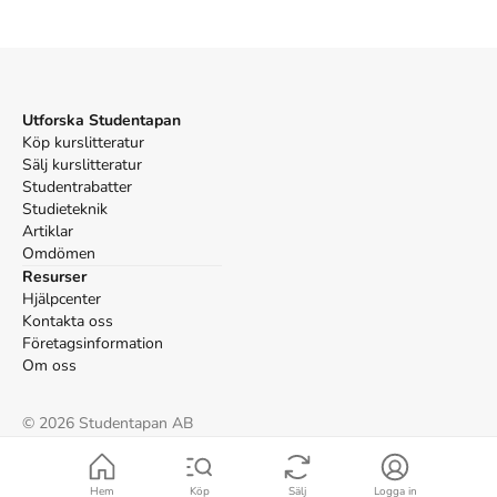
Utforska Studentapan
Köp kurslitteratur
Sälj kurslitteratur
Studentrabatter
Studieteknik
Artiklar
Omdömen
Resurser
Hjälpcenter
Kontakta oss
Företagsinformation
Om oss
©
2026
Studentapan AB
Villkor
Cookies
Hem
Köp
Sälj
Logga in