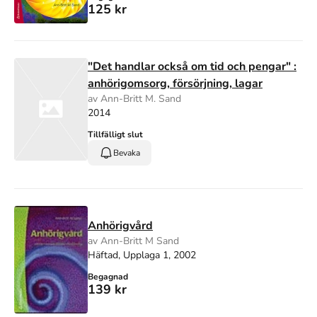
125 kr
"Det handlar också om tid och pengar" :
anhörigomsorg, försörjning, lagar
av Ann-Britt M. Sand
2014
Tillfälligt slut
Bevaka
Anhörigvård
av Ann-Britt M Sand
Häftad, Upplaga 1, 2002
Begagnad
139 kr