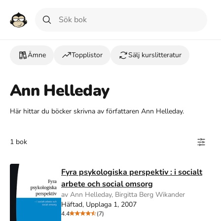
Ämne
Topplistor
Sälj kurslitteratur
Ann Helleday
Här hittar du böcker skrivna av författaren Ann Helleday.
1 bok
Fyra psykologiska perspektiv : i socialt
arbete och social omsorg
av Ann Helleday, Birgitta Berg Wikander
Häftad, Upplaga 1, 2007
4.4
(7)