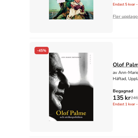
Endast
5
kvar –
Fler upplago
-45%
Olof Palm
av Ann-Mari
Häftad, Uppl
Begagnad
135 kr
246
Endast
1
kvar –