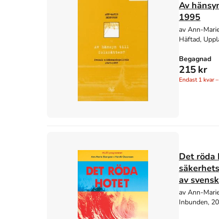
Av hänsyn
1995
av Ann-Mari
Häftad, Uppl
Begagnad
215 kr
Endast
1
kvar –
Det röda h
säkerhets
av svens
av Ann-Marie
Inbunden, 2