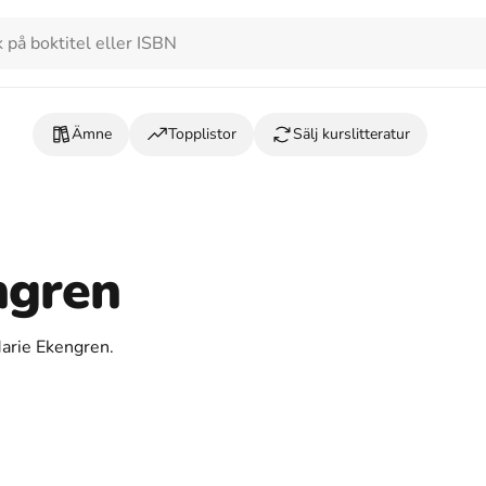
Ämne
Topplistor
Sälj kurslitteratur
ngren
Marie Ekengren.