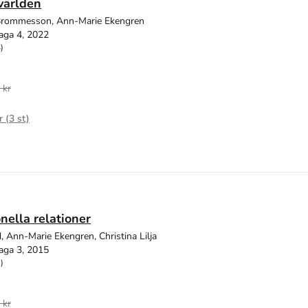
 världen
Brommesson, Ann-Marie Ekengren
aga 4, 2022
)
 kr
r (
3
st)
onella relationer
d, Ann-Marie Ekengren, Christina Lilja
aga 3, 2015
)
 kr