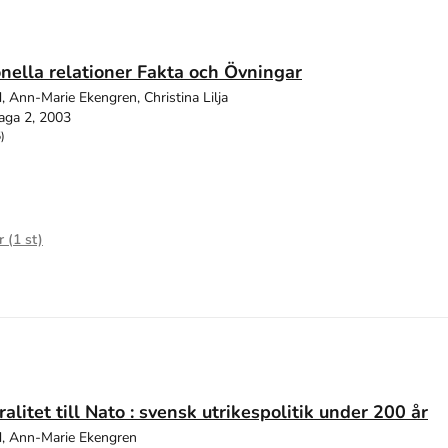
onella relationer Fakta och Övningar
d, Ann-Marie Ekengren, Christina Lilja
aga 2, 2003
)
r (
1
st)
alitet till Nato : svensk utrikespolitik under 200 år
ld, Ann-Marie Ekengren