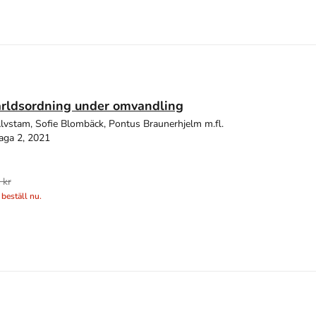
ärldsordning under omvandling
Alvstam, Sofie Blombäck, Pontus Braunerhjelm m.fl.
aga 2, 2021
 kr
 beställ nu.