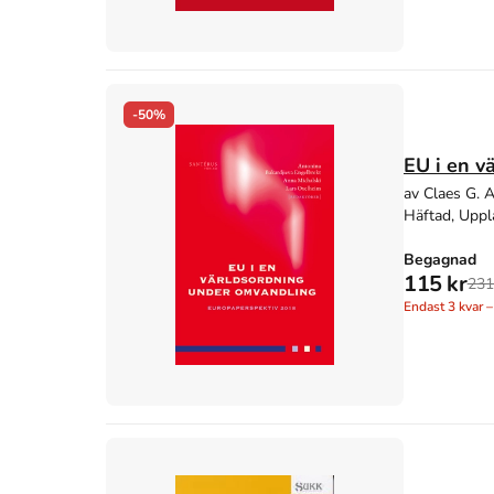
-50%
EU i en v
av Claes G. 
Häftad, Uppl
Begagnad
115 kr
231
Endast
3
kvar –