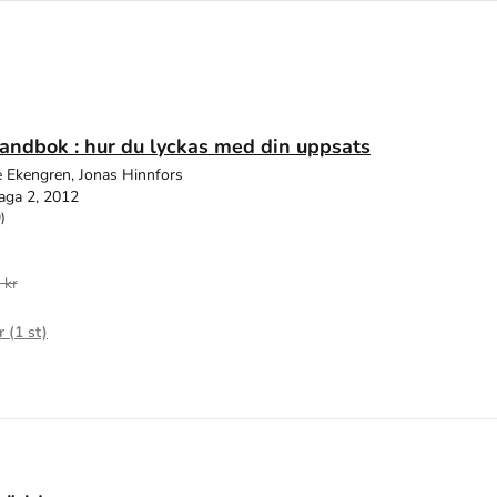
ndbok : hur du lyckas med din uppsats
 Ekengren, Jonas Hinnfors
aga 2, 2012
)
 kr
r (
1
st)