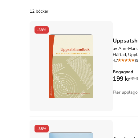
12 böcker
-38%
Uppsatsha
av Ann-Marie
Häftad, Uppl
4.7
(9
Begagnad
199 kr
320
Fler upplago
-35%