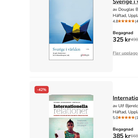
Sverige i
av Douglas 
Häftad, Uppl
4.8
(4
Begagnad
325 kr
498
Fler upplago
-42%
Internati
av Ulf Bjerel
Häftad, Uppl
5.0
(1
Begagnad
385 kr
668