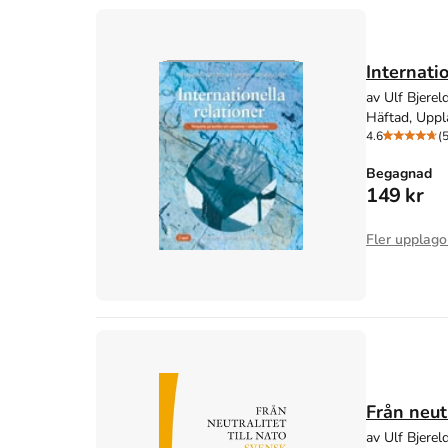
Internati
av Ulf Bjerel
Häftad, Uppl
4.6
(5
Begagnad
149 kr
Fler upplago
Från neutr
av Ulf Bjere