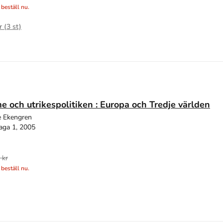
 beställ nu.
r (
3
st)
e och utrikespolitiken : Europa och Tredje världen
e Ekengren
aga 1, 2005
 kr
 beställ nu.