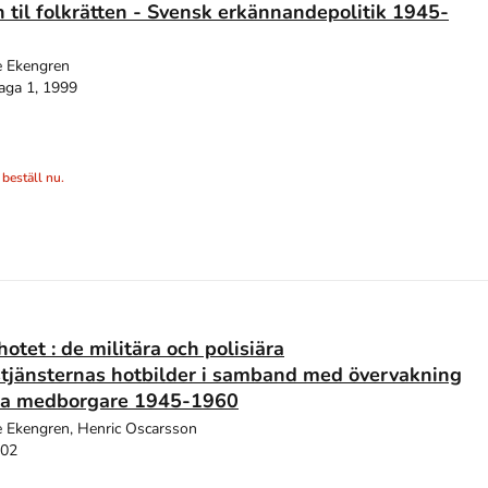
 til folkrätten - Svensk erkännandepolitik 1945-
e Ekengren
aga 1, 1999
 beställ nu.
otet : de militära och polisiära
tjänsternas hotbilder i samband med övervakning
ka medborgare 1945-1960
 Ekengren, Henric Oscarsson
002