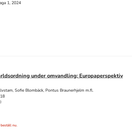
aga 1, 2024
ärldsordning under omvandling: Europaperspektiv
Alvstam, Sofie Blombäck, Pontus Braunerhjelm m.fl.
018
)
 beställ nu.