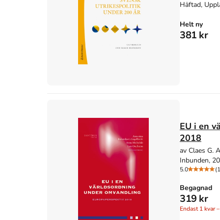
Häftad, Uppl
Helt ny
381 kr
EU i en v
2018
av Claes G. 
Inbunden, 2
5.0
(1
Begagnad
319 kr
Endast
1
kvar –