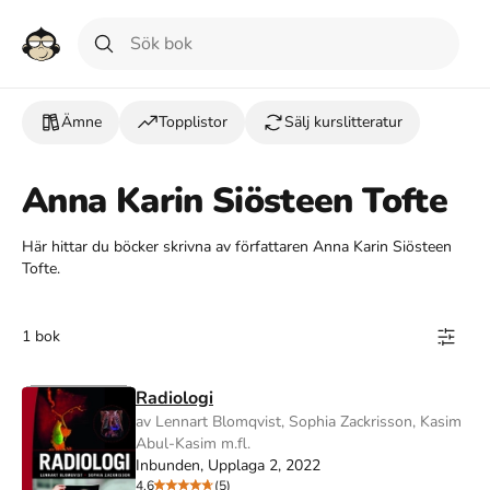
Ämne
Topplistor
Sälj kurslitteratur
Anna Karin Siösteen Tofte
Här hittar du böcker skrivna av författaren Anna Karin Siösteen
Tofte.
1 bok
Radiologi
av Lennart Blomqvist, Sophia Zackrisson, Kasim
Abul-Kasim m.fl.
Inbunden, Upplaga 2, 2022
4.6
(5)