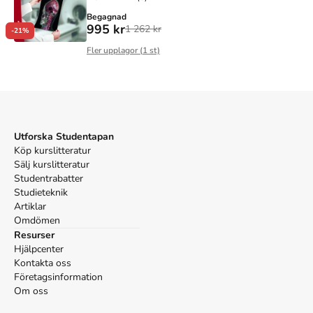
Begagnad
995 kr
1 262 kr
-21%
Fler upplagor (
1
st)
Utforska Studentapan
Köp kurslitteratur
Sälj kurslitteratur
Studentrabatter
Studieteknik
Artiklar
Omdömen
Resurser
Hjälpcenter
Kontakta oss
Företagsinformation
Om oss