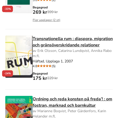
5.0
(2)
Begagnad
-33%
269 kr
399 kr
Fler upplagor (
2
st)
Transnationella rum : diaspora, migration
och gränsöverskridande relationer
av Erik Olsson, Catarina Lundqvist, Annika Rabo
m.fl.
Häftad, Upplaga 1, 2007
4.8
(5)
Begagnad
-24%
175 kr
229 kr
Ordning och reda konsten på freda’! : om
fostran, marknad och barnkultur
av Marianne Boqvist, Peter Gärdenfors, Karin
Helander m.fl.