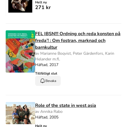
Helt ny
271 kr
FEL IBSN!!! Ordning och reda konsten på
freda’! : Om fostran, marknad och
barnkultur
av Marianne Boqvist, Peter Gärdenfors, Karin
Helander m.fl.
Häftad, 2017
Tillfälligt slut
Bevaka
Role of the state in west asia
av Annika Rabo
Häftad, 2005
Helt ny