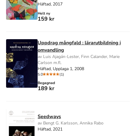
Häftad, 2017
Helt ny
159 kr
Uppdrag mångfald : lärarutbildning i
omvandling
av Luis Ajagán-Lester, Finn Calander, Marie
Carlson m.fl.
Häftad, Upplaga 1, 2008
5.0
(1)
Begagnad
189 kr
Seedways
av Bengt G. Karlsson, Annika Rabo
Häftad, 2021