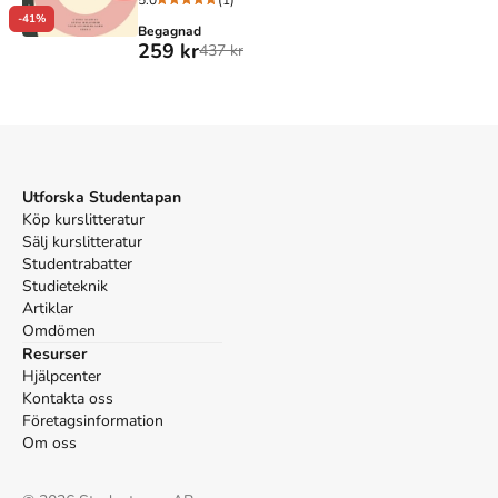
5.0
(1)
-41%
Begagnad
259 kr
437 kr
Utforska Studentapan
Köp kurslitteratur
Sälj kurslitteratur
Studentrabatter
Studieteknik
Artiklar
Omdömen
Resurser
Hjälpcenter
Kontakta oss
Företagsinformation
Om oss