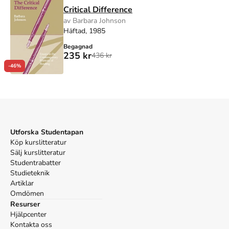
Critical Difference
av Barbara Johnson
Häftad, 1985
Begagnad
235 kr
436 kr
-46%
Utforska Studentapan
Köp kurslitteratur
Sälj kurslitteratur
Studentrabatter
Studieteknik
Artiklar
Omdömen
Resurser
Hjälpcenter
Kontakta oss