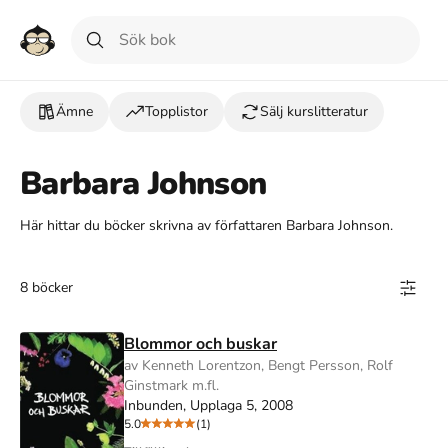
Ämne
Topplistor
Sälj kurslitteratur
Barbara Johnson
Här hittar du böcker skrivna av författaren Barbara Johnson.
8 böcker
Blommor och buskar
av Kenneth Lorentzon, Bengt Persson, Rolf
Ginstmark m.fl.
Inbunden, Upplaga 5, 2008
5.0
(1)