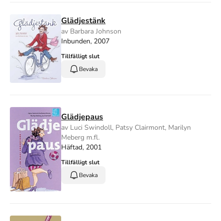
Glädjestänk
av Barbara Johnson
Inbunden, 2007
Tillfälligt slut
Bevaka
Glädjepaus
av Luci Swindoll, Patsy Clairmont, Marilyn
Meberg m.fl.
Häftad, 2001
Tillfälligt slut
Bevaka