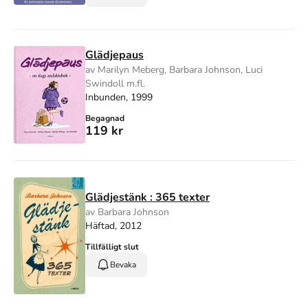
Glädjepaus
av Marilyn Meberg, Barbara Johnson, Luci
Swindoll m.fl.
Inbunden, 1999
Begagnad
119 kr
Glädjestänk : 365 texter
av Barbara Johnson
Häftad, 2012
Tillfälligt slut
Bevaka