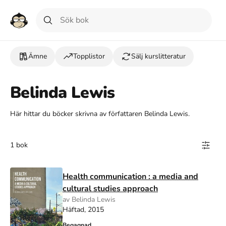
Ämne
Topplistor
Sälj kurslitteratur
Belinda Lewis
Här hittar du böcker skrivna av författaren Belinda Lewis.
1 bok
Health communication : a media and
cultural studies approach
av Belinda Lewis
Häftad, 2015
Begagnad