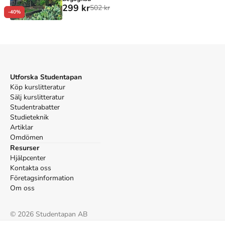
299 kr
502 kr
-40%
Utforska Studentapan
Köp kurslitteratur
Sälj kurslitteratur
Studentrabatter
Studieteknik
Artiklar
Omdömen
Resurser
Hjälpcenter
Kontakta oss
Företagsinformation
Om oss
©
2026
Studentapan AB