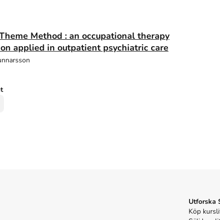
Theme Method : an occupational therapy
ion applied in outpatient psychiatric care
Gunnarsson
ut
Utforska
Köp kursli