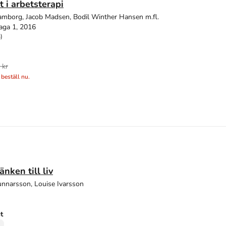
t i arbetsterapi
mborg, Jacob Madsen, Bodil Winther Hansen m.fl.
aga 1, 2016
)
 kr
 beställ nu.
änken till liv
Gunnarsson, Louise Ivarsson
ut