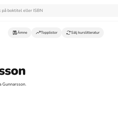
Ämne
Topplistor
Sälj kurslitteratur
rsson
tta Gunnarsson.