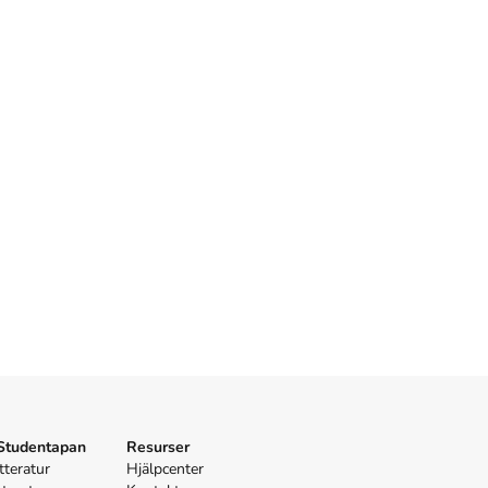
 Studentapan
Resurser
tteratur
Hjälpcenter