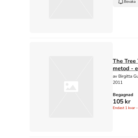
Bevaka
The Tree
metod - e
av Birgitta 
2011
Begagnad
105 kr
Endast
1
kvar –