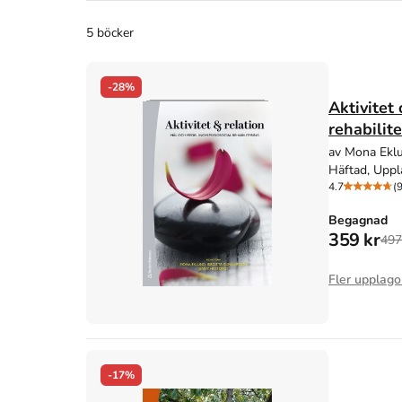
5 böcker
-28%
Aktivitet
rehabilit
av Mona Eklu
Häftad, Uppl
4.7
(9
Begagnad
359 kr
497
Fler upplago
-17%