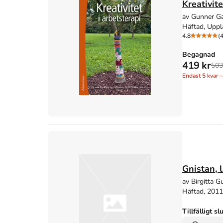
Kreativite
av Gunner Ga
Häftad, Uppl
4.8
(4
Begagnad
419 kr
503
Endast
5
kvar –
Gnistan, l
av Birgitta 
Häftad, 2011
Tillfälligt sl