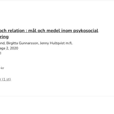
 och relation : mål och medel inom psykosocial
ering
nd, Birgitta Gunnarsson, Jenny Hultqvist m.fl.
aga 2, 2020
)
 kr
r (
1
st)