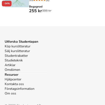
5.0
(2)
-34%
Begagnad
255 kr
386 kr
Utforska Studentapan
Köp kurslitteratur
Sälj kurslitteratur
Studentrabatter
Studieteknik
Artiklar
Omdömen
Resurser
Hjälpcenter
Kontakta oss
Företagsinformation
Om oss