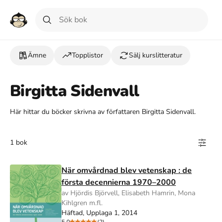
Ämne
Topplistor
Sälj kurslitteratur
Birgitta Sidenvall
Här hittar du böcker skrivna av författaren Birgitta Sidenvall.
1 bok
När omvårdnad blev vetenskap : de
första decennierna 1970–2000
av Hjördis Björvell, Elisabeth Hamrin, Mona
Kihlgren m.fl.
Häftad, Upplaga 1, 2014