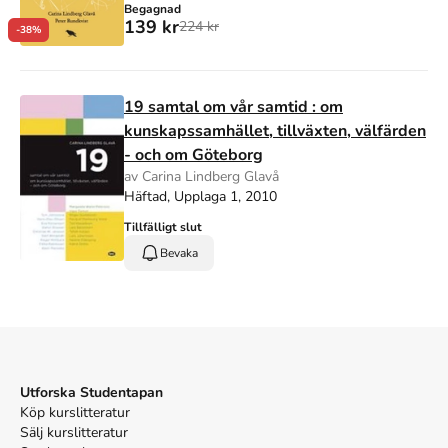
Begagnad
139 kr
224 kr
-38%
19 samtal om vår samtid : om
kunskapssamhället, tillväxten, välfärden
- och om Göteborg
av Carina Lindberg Glavå
Häftad, Upplaga 1, 2010
Tillfälligt slut
Bevaka
Utforska Studentapan
Köp kurslitteratur
Sälj kurslitteratur