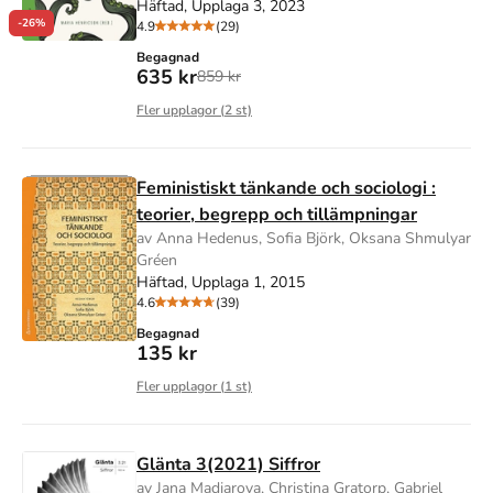
Häftad, Upplaga 3, 2023
-26%
4.9
(29)
Begagnad
635 kr
859 kr
Fler upplagor (
2
st)
Feministiskt tänkande och sociologi :
teorier, begrepp och tillämpningar
av Anna Hedenus, Sofia Björk, Oksana Shmulyar
Gréen
Häftad, Upplaga 1, 2015
4.6
(39)
Begagnad
135 kr
Fler upplagor (
1
st)
Glänta 3(2021) Siffror
av Jana Madjarova, Christina Gratorp, Gabriel