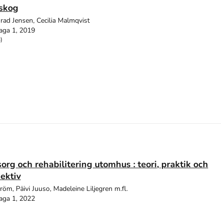
 skog
ad Jensen, Cecilia Malmqvist
aga 1, 2019
)
org och rehabilitering utomhus : teori, praktik och
ektiv
öm, Päivi Juuso, Madeleine Liljegren m.fl.
aga 1, 2022