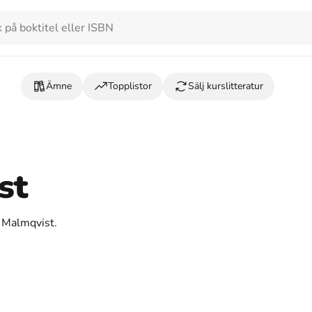
Ämne
Topplistor
Sälj kurslitteratur
st
a Malmqvist.