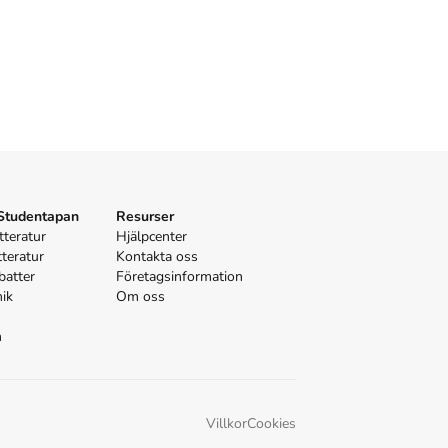
 Studentapan
Resurser
tteratur
Hjälpcenter
tteratur
Kontakta oss
batter
Företagsinformation
nik
Om oss
n
Villkor
Cookies