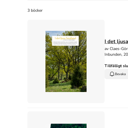
3 böcker
I det lju
av Claes-Gör
Inbunden, 2
Tillfälligt sl
Bevaka