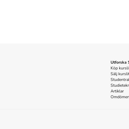
Utforska
Köp kursli
Sälj kursli
Studentra
Studietek
Artiklar
Omdöme