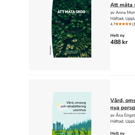
Att mäta
av Anna Monr
Häftad, Uppl
4.7
(3
Helt ny
488 kr
Vård, oms
nya persp
av Åsa Engstr
Häftad, Uppl
Helt ny