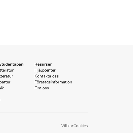
 Studentapan
Resurser
tteratur
Hjälpcenter
tteratur
Kontakta oss
batter
Företagsinformation
nik
Om oss
n
Villkor
Cookies