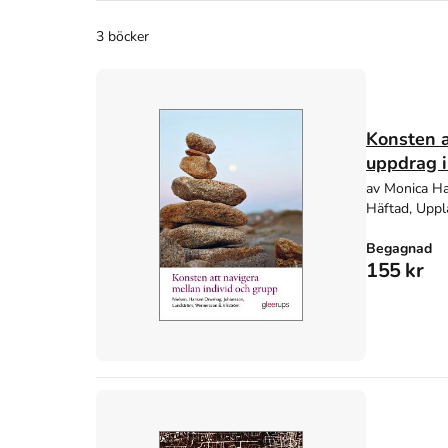
3 böcker
Konsten a
uppdrag i
av Monica Ha
Häftad, Uppl
Begagnad
155 kr