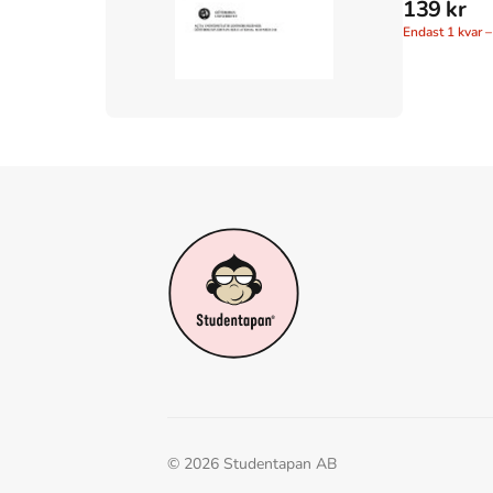
139 kr
Endast
1
kvar –
©
2026
Studentapan AB