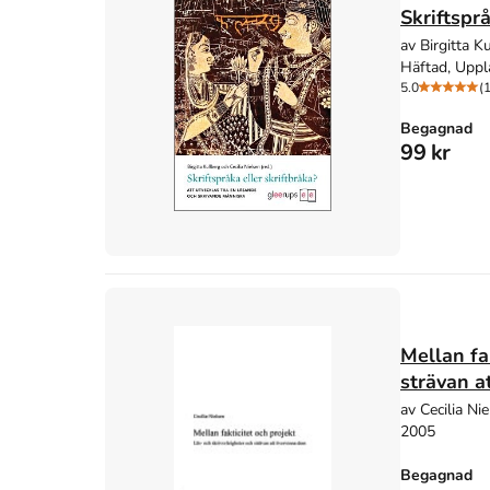
Skriftsprå
av Birgitta Ku
Häftad, Uppl
5.0
(1
Begagnad
99 kr
Mellan fak
strävan a
av Cecilia Ni
2005
Begagnad