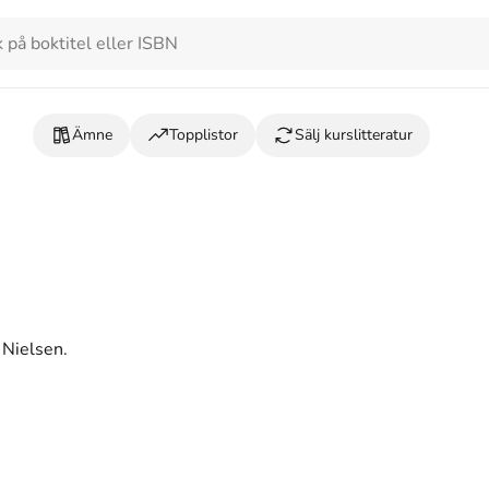
Ämne
Topplistor
Sälj kurslitteratur
 Nielsen.