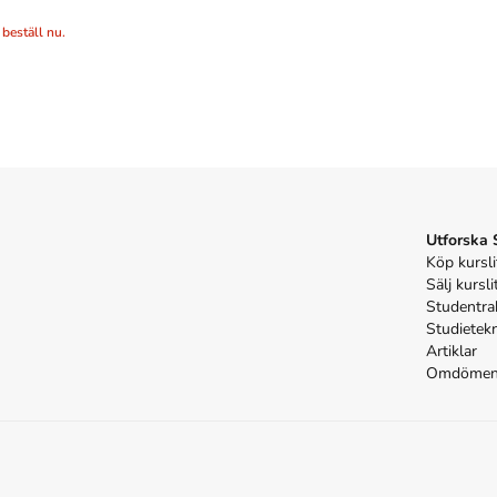
 beställ nu.
Utforska
Köp kursli
Sälj kursli
Studentra
Studietek
Artiklar
Omdöme