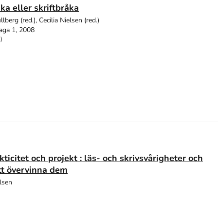
ka eller skriftbråka
llberg (red.), Cecilia Nielsen (red.)
aga 1, 2008
)
ticitet och projekt : läs- och skrivsvårigheter och
tt övervinna dem
elsen