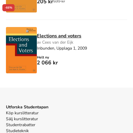
205 kr
599 kr
-66%
Elections and voters
av Cees van der Eijk
Inbunden, Upplaga 1, 2009
Helt ny
2 066 kr
Utforska Studentapan
Köp kurslitteratur
Sälj kurslitteratur
Studentrabatter
Studieteknik