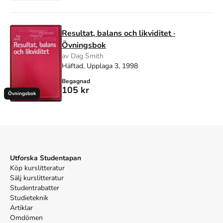
Resultat, balans och likviditet ·
Övningsbok
av Dag Smith
Häftad, Upplaga 3, 1998
Begagnad
105 kr
Övningsbok
Utforska Studentapan
Köp kurslitteratur
Sälj kurslitteratur
Studentrabatter
Studieteknik
Artiklar
Omdömen