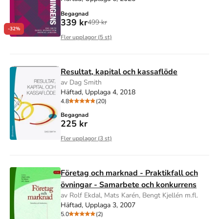
Begagnad
339 kr
499 kr
-32%
Fler upplagor (
5
st)
Resultat, kapital och kassaflöde
av Dag Smith
Häftad, Upplaga 4, 2018
4.8
(20)
Begagnad
225 kr
Fler upplagor (
3
st)
Företag och marknad - Praktikfall och
övningar - Samarbete och konkurrens
av Rolf Ekdal, Mats Karén, Bengt Kjellén m.fl.
Häftad, Upplaga 3, 2007
5.0
(2)