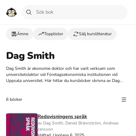
Ämne
Topplistor
Sälj kurslitteratur
Dag Smith
Dag Smith är ekonomie doktor och har varit verksam som
universitets­lektor vid Företagsekonomiska institutionen vid
Uppsala universitet. Här hittar du kursböcker skrivna av Dag
Smith.
6 böcker
Redovisningens språk
av Dag Smith, Daniel Brännström, Andreas
Jansson
Häftad, Upplaga 6, 2025