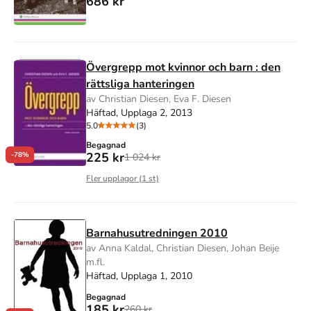
686 kr
Övergrepp mot kvinnor och barn : den
rättsliga hanteringen
av Christian Diesen, Eva F. Diesen
Häftad, Upplaga 2, 2013
5.0
(3)
Begagnad
225 kr
-78%
1 024 kr
Fler upplagor (
1
st)
Barnahusutredningen 2010
av Anna Kaldal, Christian Diesen, Johan Beije
m.fl.
Häftad, Upplaga 1, 2010
Begagnad
185 kr
260 kr