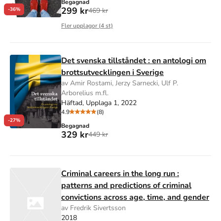
Begagnad
299 kr
469 kr
-36%
Fler upplagor (
4
st)
Det svenska tillståndet : en antologi om
brottsutvecklingen i Sverige
av Amir Rostami, Jerzy Sarnecki, Ulf P.
Arborelius m.fl.
Häftad, Upplaga 1, 2022
4.9
(8)
-27%
Begagnad
329 kr
449 kr
Criminal careers in the long run :
patterns and predictions of criminal
convictions across age, time, and gender
av Fredrik Sivertsson
2018