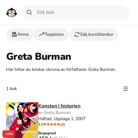
Ämne
Topplistor
Sälj kurslitteratur
Greta Burman
Här hittar du böcker skrivna av författaren Greta Burman.
1 bok
Konsten i historien
av Greta Burman
Häftad, Upplaga 1, 2007
5.0
(2)
Begagnad
-15%