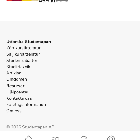
459 kr
542 kr
Utforska Studentapan
Köp kurslitteratur
Sälj kurslitteratur
Studentrabatter
Studieteknik
Artiklar
Omdömen
Resurser
Hjälpcenter
Kontakta oss
Företagsinformation
Om oss
©
2026
Studentapan AB
Villkor
Cookies