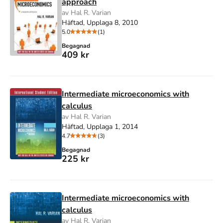
approach
av Hal R. Varian
Häftad, Upplaga 8, 2010
5.0
(1)
Begagnad
409 kr
Intermediate microeconomics with
calculus
av Hal R. Varian
Häftad, Upplaga 1, 2014
4.7
(3)
Begagnad
225 kr
Intermediate microeconomics with
calculus
av Hal R. Varian