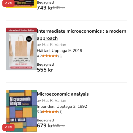
Begagnad
-17%
749 kr
901 kr
Intermediate microeconomics : a modern
approach
av Hal R. Varian
Häftad, Upplaga 9, 2019
4.7
(3)
Begagnad
555 kr
Microeconomic analysis
av Hal R. Varian
Inbunden, Upplaga 3, 1992
5.0
(1)
Begagnad
679 kr
836 kr
-19%