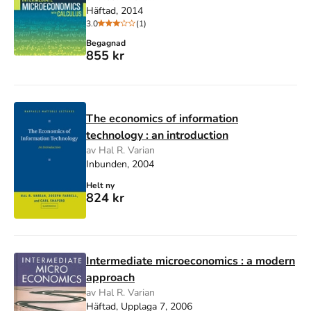
Häftad, 2014
3.0
(1)
Begagnad
855 kr
The economics of information
technology : an introduction
av Hal R. Varian
Inbunden, 2004
Helt ny
824 kr
Intermediate microeconomics : a modern
approach
av Hal R. Varian
Häftad, Upplaga 7, 2006