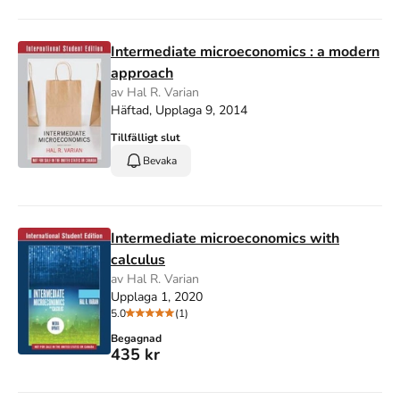
Intermediate microeconomics : a modern
approach
av Hal R. Varian
Häftad, Upplaga 9, 2014
Tillfälligt slut
Bevaka
Intermediate microeconomics with
calculus
av Hal R. Varian
Upplaga 1, 2020
5.0
(1)
Begagnad
435 kr