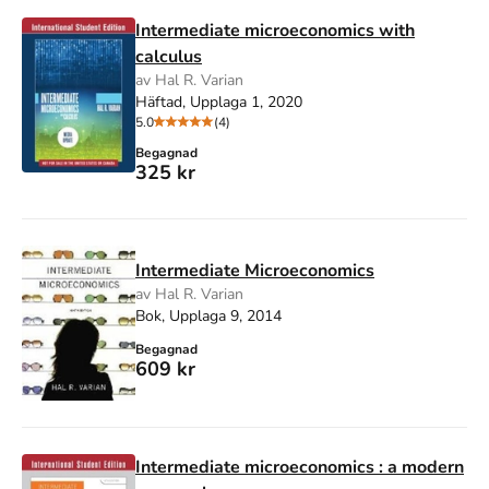
Intermediate microeconomics with
calculus
av Hal R. Varian
Häftad, Upplaga 1, 2020
5.0
(4)
Begagnad
325 kr
Intermediate Microeconomics
av Hal R. Varian
Bok, Upplaga 9, 2014
Begagnad
609 kr
Intermediate microeconomics : a modern