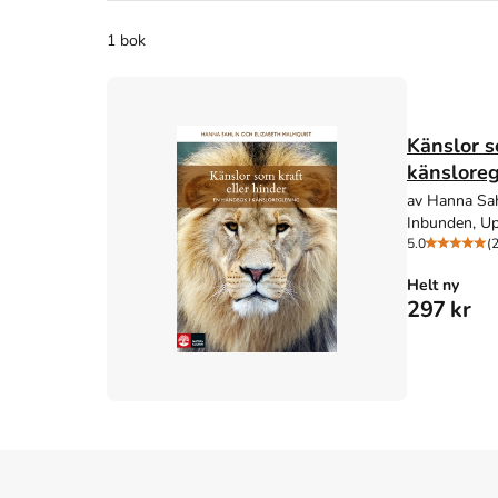
1 bok
Känslor s
känsloreg
av Hanna Sah
Inbunden, Up
5.0
(2
Helt ny
297 kr