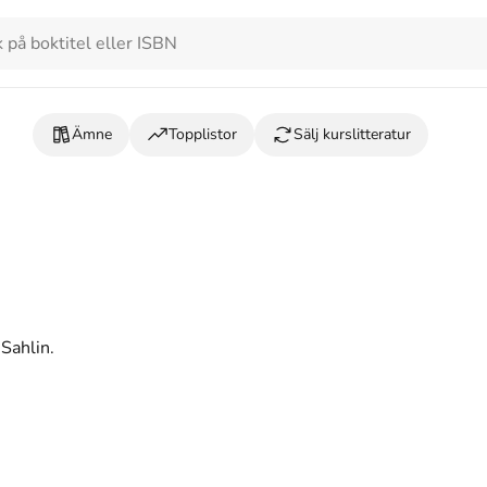
Ämne
Topplistor
Sälj kurslitteratur
 Sahlin.