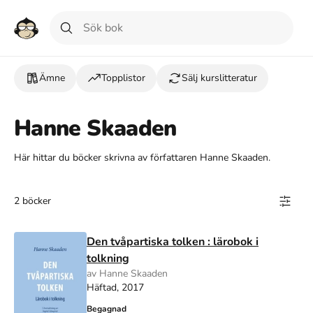
Ämne
Topplistor
Sälj kurslitteratur
Hanne Skaaden
Här hittar du böcker skrivna av författaren Hanne Skaaden.
2 böcker
Den tvåpartiska tolken : lärobok i
tolkning
av Hanne Skaaden
Häftad, 2017
Begagnad