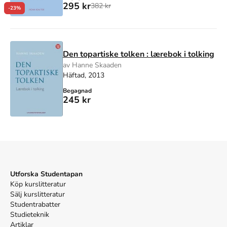
295 kr
382 kr
-23%
Den topartiske tolken : lærebok i tolking
av Hanne Skaaden
Häftad, 2013
Begagnad
245 kr
Utforska Studentapan
Köp kurslitteratur
Sälj kurslitteratur
Studentrabatter
Studieteknik
Artiklar