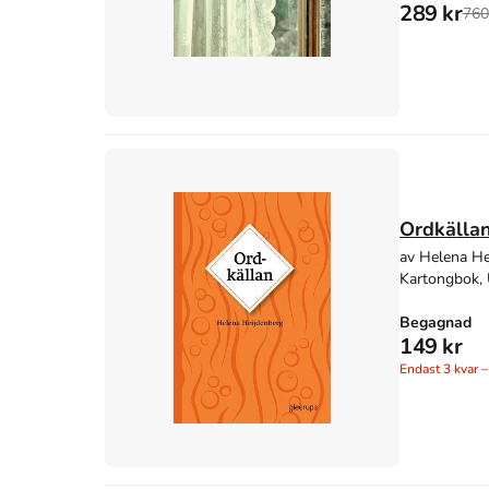
289 kr
760
Ordkälla
av Helena He
Kartongbok, 
Begagnad
149 kr
Endast
3
kvar –