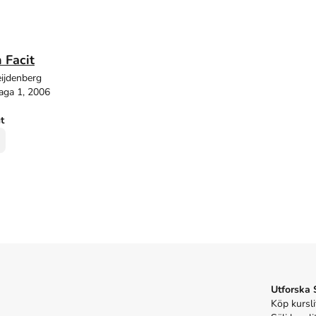
 Facit
ijdenberg
aga 1, 2006
ut
Utforska
Köp kursli