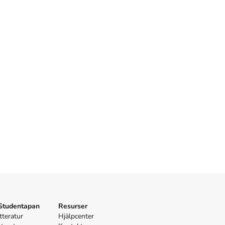
 Studentapan
Resurser
tteratur
Hjälpcenter