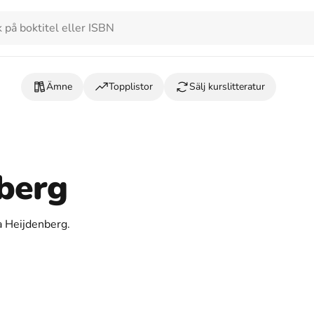
Ämne
Topplistor
Sälj kurslitteratur
berg
a Heijdenberg.