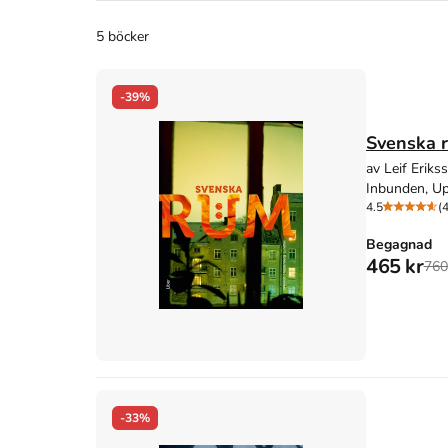
5 böcker
-39%
Svenska 
av Leif Eriks
Inbunden, Up
4.5
(4
Begagnad
465 kr
760
-33%