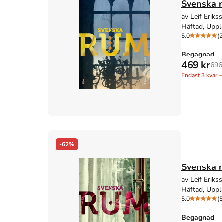
Svenska 
av Leif Eriks
Häftad, Uppl
5.0
(2
Begagnad
469 kr
696
Endast
3
kvar –
-62%
Svenska 
av Leif Eriks
Häftad, Uppl
5.0
(5
Begagnad