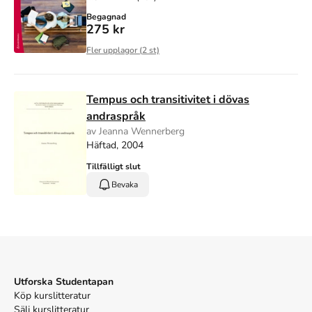
Begagnad
275 kr
Fler upplagor (
2
st)
Tempus och transitivitet i dövas
andraspråk
av Jeanna Wennerberg
Häftad, 2004
Tillfälligt slut
Bevaka
Utforska Studentapan
Köp kurslitteratur
Sälj kurslitteratur