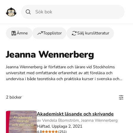
Ämne
Topplistor
Sälj kurslitteratur
Jeanna Wennerberg
Jeanna Wennerberg är författare och lärare vid Stockholms
universitet med omfattande erfarenhet av att föreläsa och
undervisa i både teoretiska och praktiska kurser i svenska och
svenska som andraspråk, samt inom lärarutbildningen. Hon är till
exempel författare till den populära kursboken "Akademiskt
läsande och skrivande". Här kan du hitta böcker skrivna av Jeanna
2 böcker
Wennerberg.
Akademiskt läsande och skrivande
av Vendela Blomström, Jeanna Wennerberg
Häftad, Upplaga 2, 2021
4.8
(251)