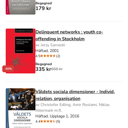
Begagnad
179 kr
Delinquent networks : youth co-
offending in Stockholm
av Jerzy Sarnecki
Häftad, 2001
4.5
(2)
Begagnad
335 kr
666 kr
-50%
Våldets sociala dimensioner - Individ,
relation, organisation
av Christofer Edling, Amir Rostami, Niklas
Altermark m.fl.
Häftad, Upplaga 1, 2016
4.4
(5)