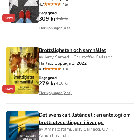
4.7
(46)
Begagnad
309 kr
469 kr
-34%
Fler upplagor (
4
st)
Brottsligheten och samhället
av Jerzy Sarnecki, Christoffer Carlsson
Häftad, Upplaga 3, 2022
4.9
(10)
Begagnad
279 kr
410 kr
-32%
Fler upplagor (
2
st)
Det svenska tillståndet : en antologi om
brottsutvecklingen i Sverige
av Amir Rostami, Jerzy Sarnecki, Ulf P.
Arborelius m.fl.