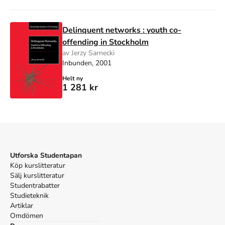
Delinquent networks : youth co-
offending in Stockholm
av Jerzy Sarnecki
Inbunden, 2001
Helt ny
1 281 kr
Utforska Studentapan
Köp kurslitteratur
Sälj kurslitteratur
Studentrabatter
Studieteknik
Artiklar
Omdömen