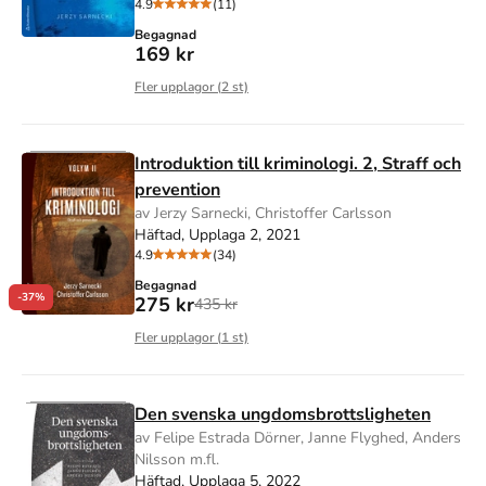
4.9
(11)
Begagnad
169 kr
Fler upplagor (
2
st)
Introduktion till kriminologi. 2, Straff och
prevention
av Jerzy Sarnecki, Christoffer Carlsson
Häftad, Upplaga 2, 2021
4.9
(34)
Begagnad
-37%
275 kr
435 kr
Fler upplagor (
1
st)
Den svenska ungdomsbrottsligheten
av Felipe Estrada Dörner, Janne Flyghed, Anders
Nilsson m.fl.
Häftad, Upplaga 5, 2022