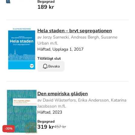
Begagnad
189 kr
Hela staden – bryt segregationen
av Jerzy Sarnecki, Andreas Bergh, Susanne
Urban m.fl.
Häftad, Upplaga 1, 2017
Tillfälligt slut
Bevaka
Den empiriska glädjen
av David Wästerfors, Erika Andersson, Katarina
Jacobsson m.fl.
Häftad, 2023
Begagnad
319 kr
457 kr
-30%