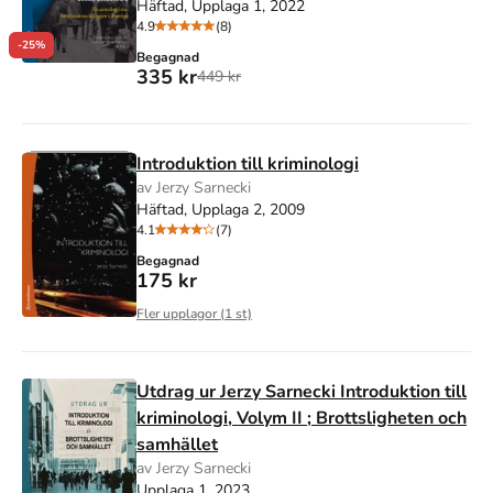
Häftad, Upplaga 1, 2022
4.9
(8)
-25%
Begagnad
335 kr
449 kr
Introduktion till kriminologi
av Jerzy Sarnecki
Häftad, Upplaga 2, 2009
4.1
(7)
Begagnad
175 kr
Fler upplagor (
1
st)
Utdrag ur Jerzy Sarnecki Introduktion till
kriminologi, Volym II ; Brottsligheten och
samhället
av Jerzy Sarnecki
Upplaga 1, 2023