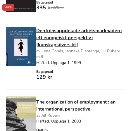
Begagnad
335 kr
879 kr
-62%
Den könsuppdelade arbetsmarknaden :
ett europeiskt perspektiv :
[kunskapsöversikt]
av Lena Gonäs, Janneke Plantenga, Jill Rubery
m.fl.
Häftad, Upplaga 1, 1999
Begagnad
129 kr
The organization of employment : an
international perspective
av Jill Rubery
Häftad, Upplaga 1, 2003
Helt ny