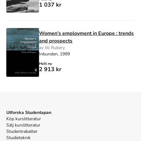
1 037 kr
Women's employment in Europe : trends
and prospects
av Jill Rubery
Inbunden, 1999
Helt ny
2 913 kr
Utforska Studentapan
Köp kurslitteratur
Sälj kurslitteratur
Studentrabatter
Studieteknik