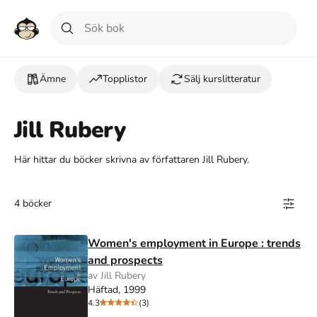
Ämne
Topplistor
Sälj kurslitteratur
Jill Rubery
Här hittar du böcker skrivna av författaren Jill Rubery.
4 böcker
Women's employment in Europe : trends
and prospects
av Jill Rubery
Häftad, 1999
4.3
(3)