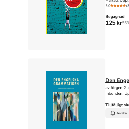
Häftad, Uppl
5.0
(3
Begagnad
125 kr
563
Den Enge
av Jörgen Gu
Inbunden, Up
Tillfälligt sl
Bevaka