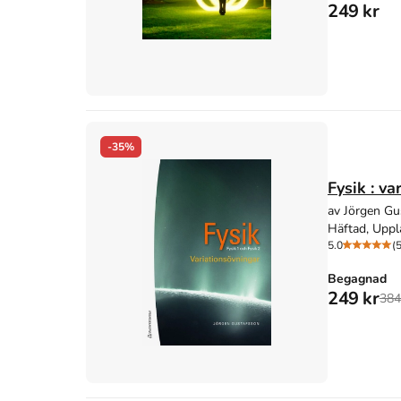
249 kr
-35%
Fysik : va
av Jörgen Gu
Häftad, Uppl
5.0
(5
Begagnad
249 kr
384