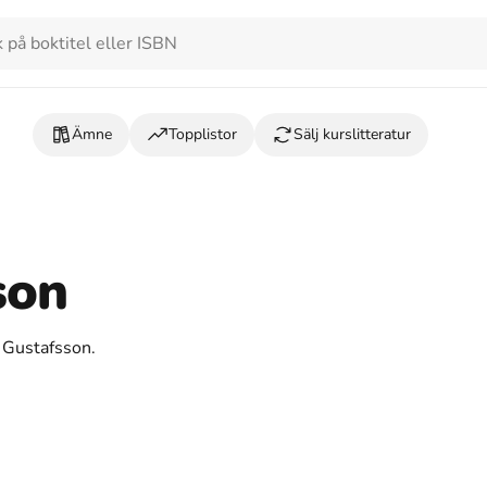
Ämne
Topplistor
Sälj kurslitteratur
son
n Gustafsson.