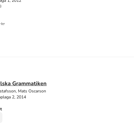
aga 1, 2012
)
 kr
lska Grammatiken
stafsson, Mats Oscarson
plaga 2, 2014
ut