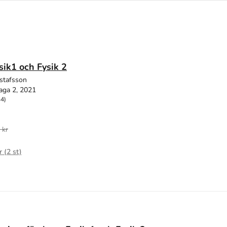
ysik1 och Fysik 2
stafsson
aga 2, 2021
44)
 kr
r (
2
st)