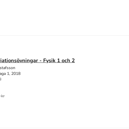
riationsövningar - Fysik 1 och 2
stafsson
aga 1, 2018
)
 kr