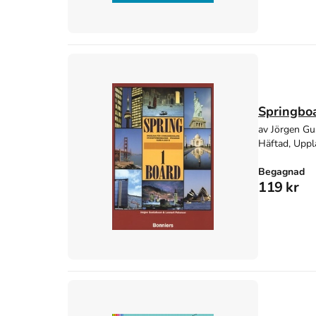
Springboa
av Jörgen Gu
Häftad, Uppl
Begagnad
119 kr