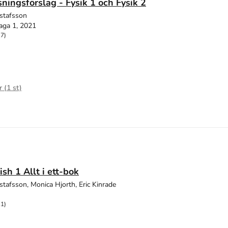
sningsförslag - Fysik 1 och Fysik 2
stafsson
aga 1, 2021
17)
r (
1
st)
sh 1 Allt i ett-bok
stafsson, Monica Hjorth, Eric Kinrade
11)