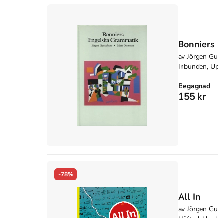
Bonniers
av Jörgen Gu
Inbunden, Up
Begagnad
155 kr
-78%
All In
av Jörgen Gu