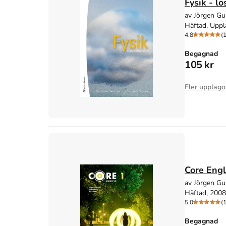
Fysik - lö
av Jörgen Gu
Häftad, Uppl
4.8
(
Begagnad
105 kr
Fler upplago
Core Engli
av Jörgen Gu
Häftad, 2008
5.0
(
Begagnad