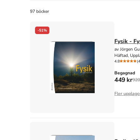
97 böcker
-51%
Fysik - F
av Jörgen Gu
Häftad, Uppl
4.8
(
Begagnad
449 kr
920
Fler upplago