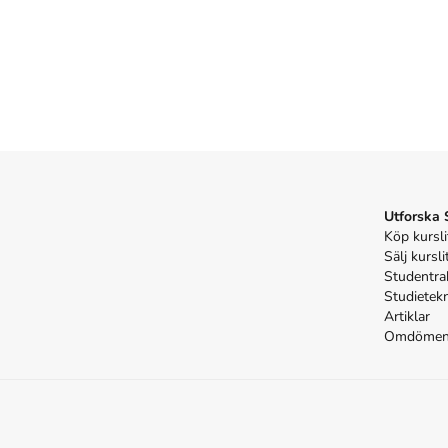
Utforska
Köp kursli
Sälj kursli
Studentra
Studietek
Artiklar
Omdöme