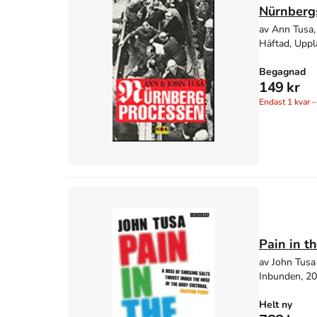
Nürnberg
av Ann Tusa,
Häftad, Uppl
Begagnad
149 kr
Endast
1
kvar –
Pain in t
av John Tusa
Inbunden, 2
Helt ny