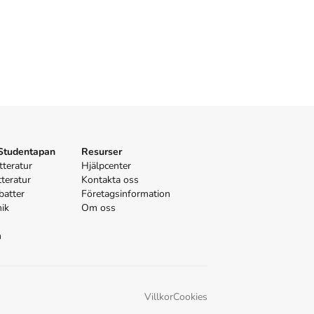
 Studentapan
Resurser
tteratur
Hjälpcenter
tteratur
Kontakta oss
batter
Företagsinformation
nik
Om oss
n
Villkor
Cookies