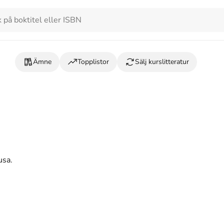
Ämne
Topplistor
Sälj kurslitteratur
usa.