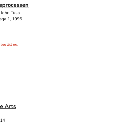
sprocessen
 John Tusa
aga 1, 1996
 beställ nu.
he Arts
014