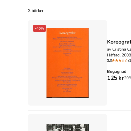
3 böcker
-40%
Koreograf
av Cristina C
Häftad, 2008
3.0
(2
Begagnad
125 kr
208