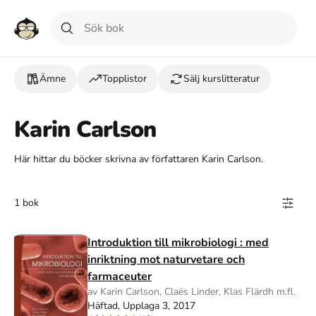
Ämne
Topplistor
Sälj kurslitteratur
Karin Carlson
Här hittar du böcker skrivna av författaren Karin Carlson.
1 bok
Introduktion till mikrobiologi : med
inriktning mot naturvetare och
farmaceuter
av Karin Carlson, Claës Linder, Klas Flärdh m.fl.
Häftad, Upplaga 3, 2017