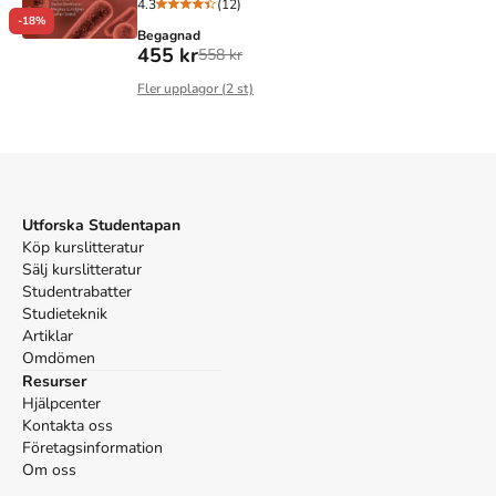
4.3
(12)
-18%
Begagnad
455 kr
558 kr
Fler upplagor (
2
st)
Utforska Studentapan
Köp kurslitteratur
Sälj kurslitteratur
Studentrabatter
Studieteknik
Artiklar
Omdömen
Resurser
Hjälpcenter
Kontakta oss
Företagsinformation
Om oss