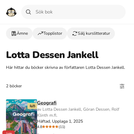
Ämne
Topplistor
Sälj kurslitteratur
Lotta Dessen Jankell
Här hittar du böcker skrivna av författaren Lotta Dessen Jankell.
2 böcker
Geografi
av Lotta Dessen Jankell, Göran Dessen, Rolf
Klinth m.fl.
Häftad, Upplaga 1, 2025
4.8
(11)
-24%