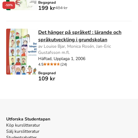
Begagnad
-59%
199 kr
484 kr
Det hänger på språket! : lärande och
språkutveckling i grundskolan
av Louise Bjar, Monica Rosén, Jan-Eric
Gustafsson m.fl.
Häftad, Upplaga 1, 2006
4.5
(24)
Begagnad
109 kr
Utforska Studentapan
Köp kurslitteratur
Sälj kurslitteratur
Studentrabatter