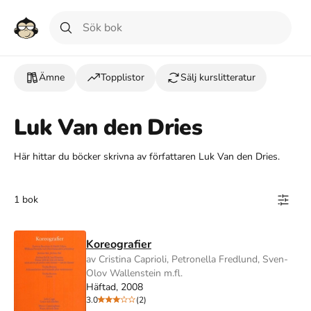
Ämne
Topplistor
Sälj kurslitteratur
Luk Van den Dries
Här hittar du böcker skrivna av författaren Luk Van den Dries.
1 bok
Koreografier
av Cristina Caprioli, Petronella Fredlund, Sven-
Olov Wallenstein m.fl.
Häftad, 2008
3.0
(2)