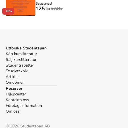
Begagnad
125 kr
208 kr
-40%
Utforska Studentapan
Köp kurslitteratur
Sälj kurslitteratur
Studentrabatter
Studieteknik
Artiklar
Omdömen
Resurser
Hjälpcenter
Kontakta oss
Företagsinformation
Om oss
©
2026
Studentapan AB