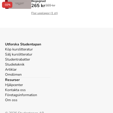
Begagnad
265 kr
389 kr
-32%
Fler upplagor (
1
st)
Utforska Studentapan
Köp kurslitteratur
Sälj kurslitteratur
Studentrabatter
Studieteknik
Artiklar
Omdömen
Resurser
Hjälpcenter
Kontakta oss
Företagsinformation
Om oss