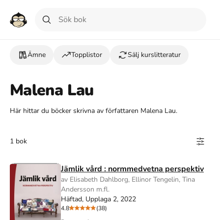
Ämne
Topplistor
Sälj kurslitteratur
Malena Lau
Här hittar du böcker skrivna av författaren Malena Lau.
1 bok
Jämlik vård : normmedvetna perspektiv
av Elisabeth Dahlborg, Ellinor Tengelin, Tina
Andersson m.fl.
Häftad, Upplaga 2, 2022
4.8
(38)