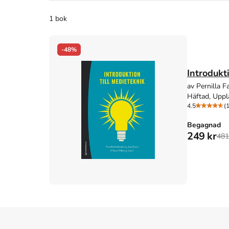
1 bok
-48%
Introdukt
av Pernilla F
Häftad, Uppl
4.5
(
Begagnad
249 kr
481