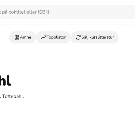
Ämne
Topplistor
Sälj kurslitteratur
hl
s Toftedahl.