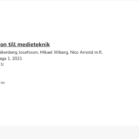
ion till medieteknik
alkenberg Josefsson, Mikael Wiberg, Nico Arnold m.fl.
aga 1, 2021
11)
 kr