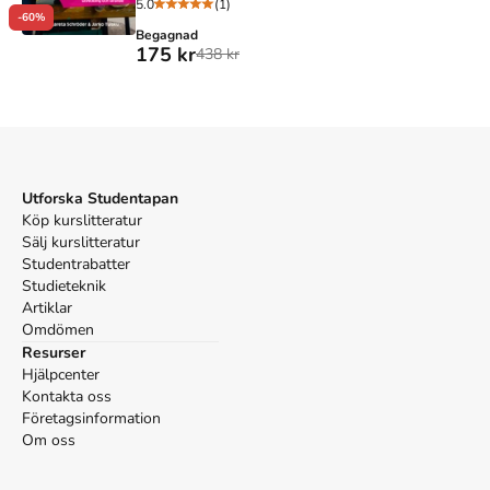
5.0
(1)
-60%
Begagnad
175 kr
438 kr
Utforska Studentapan
Köp kurslitteratur
Sälj kurslitteratur
Studentrabatter
Studieteknik
Artiklar
Omdömen
Resurser
Hjälpcenter
Kontakta oss
Företagsinformation
Om oss