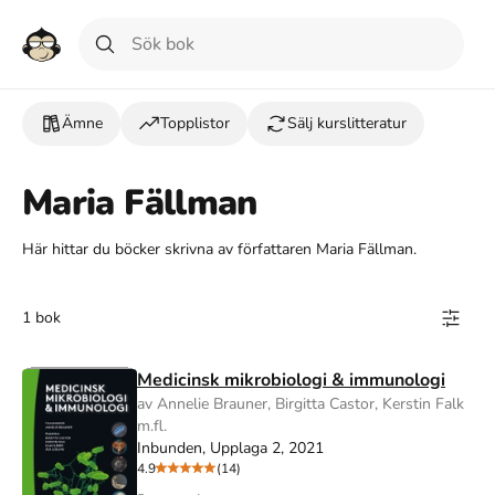
Ämne
Topplistor
Sälj kurslitteratur
Maria Fällman
Här hittar du böcker skrivna av författaren Maria Fällman.
1 bok
Medicinsk mikrobiologi & immunologi
av Annelie Brauner, Birgitta Castor, Kerstin Falk
m.fl.
Inbunden, Upplaga 2, 2021
4.9
(14)