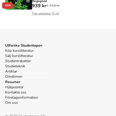
Begagnad
939 kr
1 218 kr
-23%
Fler upplagor (
1
st)
Utforska Studentapan
Köp kurslitteratur
Sälj kurslitteratur
Studentrabatter
Studieteknik
Artiklar
Omdömen
Resurser
Hjälpcenter
Kontakta oss
Företagsinformation
Om oss