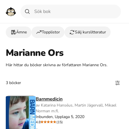
Ämne
Topplistor
Sälj kurslitteratur
Marianne Ors
Här hittar du böcker skrivna av författaren Marianne Ors.
3 böcker
Barnmedicin
av Katarina Hanséus, Martin Jägervall, Mikael
Norman m.fl.
Inbunden, Upplaga 5, 2020
4.8
(15)