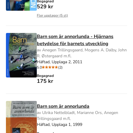
Begagnad
529 kr
Fler upplagor (
5
st)
Barn som är annorlunda - Hjärnans
betydelse för barnets utveckling
av Anegen Trillingsgaard, Mogens A. Dalby, John
R. Østergaard m.fl.
Häftad, Upplaga 2, 2011
5.0
(2)
Begagnad
175 kr
Barn som är annorlunda
av Ulrika Nettelbladt, Marianne Ors, Anegen
Trillingsgaard m.fl.
Häftad, Upplaga 1, 1999