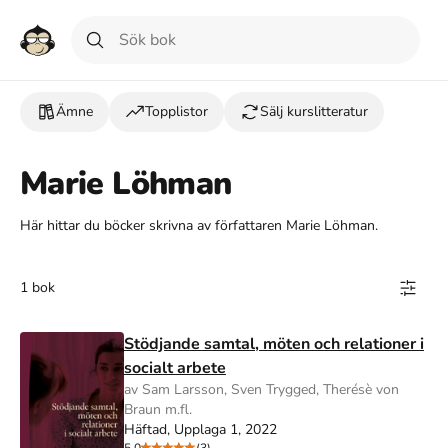
Ämne
Topplistor
Sälj kurslitteratur
Marie Löhman
Här hittar du böcker skrivna av författaren Marie Löhman.
1 bok
Stödjande samtal, möten och relationer i
socialt arbete
av Sam Larsson, Sven Trygged, Therésè von
Braun m.fl.
Häftad, Upplaga 1, 2022