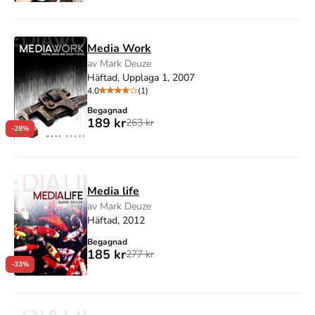
Media Work
av Mark Deuze
Häftad, Upplaga 1, 2007
4.0
(1)
Begagnad
189 kr
263 kr
-28%
Media life
av Mark Deuze
Häftad, 2012
Begagnad
185 kr
277 kr
-33%