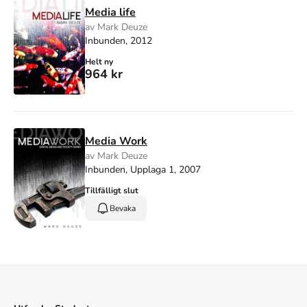
Media life
av Mark Deuze
Inbunden, 2012
Helt ny
964 kr
Media Work
av Mark Deuze
Inbunden, Upplaga 1, 2007
Tillfälligt slut
Bevaka