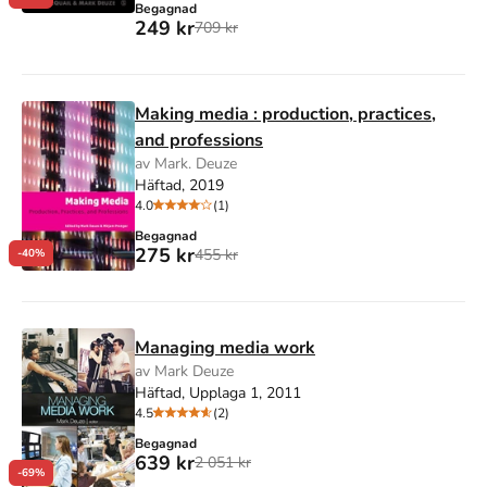
Begagnad
249 kr
709 kr
Making media : production, practices,
and professions
av Mark. Deuze
Häftad, 2019
4.0
(1)
Begagnad
275 kr
455 kr
-40%
Managing media work
av Mark Deuze
Häftad, Upplaga 1, 2011
4.5
(2)
Begagnad
639 kr
2 051 kr
-69%