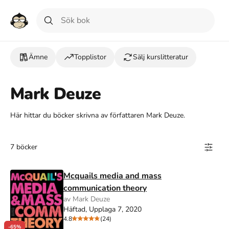
Ämne
Topplistor
Sälj kurslitteratur
Mark Deuze
Här hittar du böcker skrivna av författaren Mark Deuze.
7 böcker
Mcquails media and mass
communication theory
av Mark Deuze
Häftad, Upplaga 7, 2020
4.8
(24)
-65%