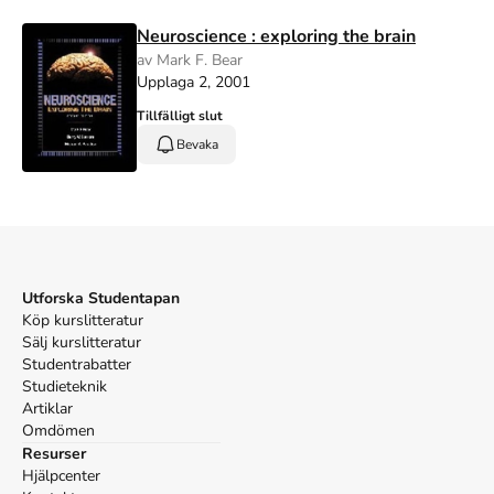
Neuroscience : exploring the brain
av Mark F. Bear
Upplaga 2, 2001
Tillfälligt slut
Bevaka
Utforska Studentapan
Köp kurslitteratur
Sälj kurslitteratur
Studentrabatter
Studieteknik
Artiklar
Omdömen
Resurser
Hjälpcenter