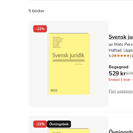
5 böcker
-22%
Svensk ju
av Mats Pers
Häftad, Uppl
5.0
(
Begagnad
529 kr
679
Endast
1
kvar –
Fler upplago
-22%
Övningsbok
Övningsbo