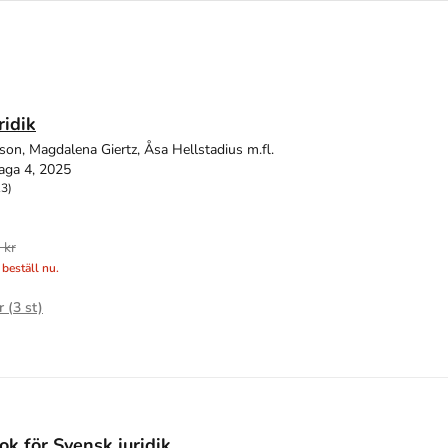
ridik
son, Magdalena Giertz, Åsa Hellstadius m.fl.
aga 4, 2025
13)
 kr
 beställ nu.
r (
3
st)
k för Svensk juridik