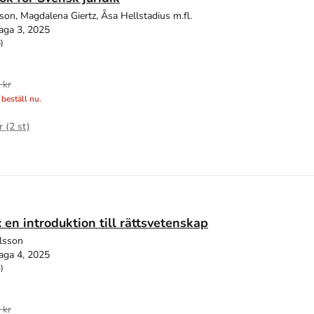
son, Magdalena Giertz, Åsa Hellstadius m.fl.
aga 3, 2025
)
 kr
 beställ nu.
r (
2
st)
: en introduktion till rättsvetenskap
ilsson
aga 4, 2025
)
 kr