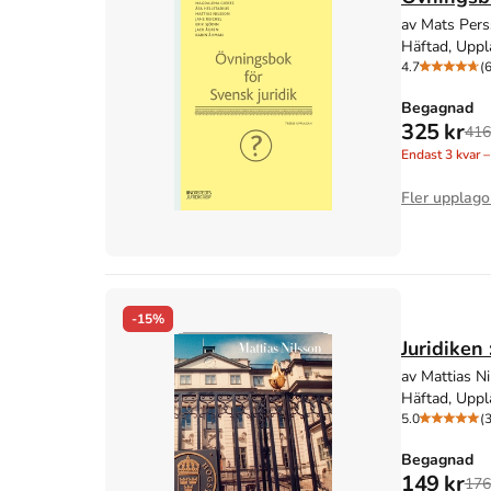
av Mats Pers
Häftad, Uppl
4.7
(6
Begagnad
325 kr
416
Endast
3
kvar –
Fler upplago
-15%
Juridiken 
av Mattias N
Häftad, Uppl
5.0
(3
Begagnad
149 kr
176