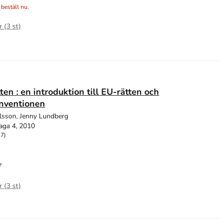
 beställ nu.
r (
3
st)
ten : en introduktion till EU-rätten och
nventionen
ilsson, Jenny Lundberg
aga 4, 2010
17)
r
r (
3
st)