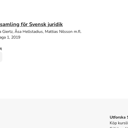
ssamling för Svensk juridik
Giertz, Åsa Hellstadius, Mattias Nilsson m.fl.
aga 1, 2019
ut
Utforska
Köp kursli