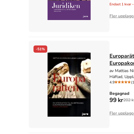
Endast
1
kvar –
Fler upplago
-51%
Europarät
Europako
av Mattias N
Häftad, Uppl
4.9
(
Begagnad
99 kr
202 k
Fler upplago