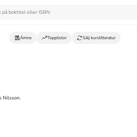
Ämne
Topplistor
Sälj kurslitteratur
s Nilsson.