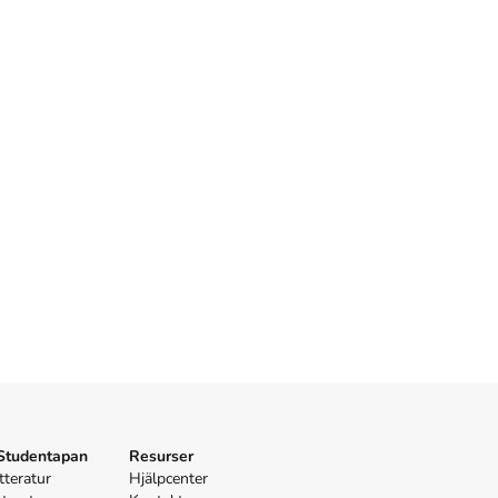
 Studentapan
Resurser
tteratur
Hjälpcenter