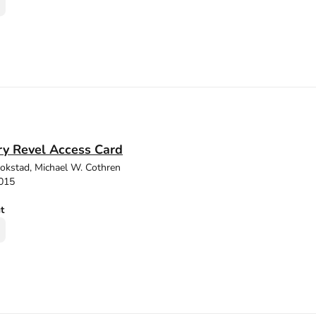
ry Revel Access Card
tokstad, Michael W. Cothren
2015
ut