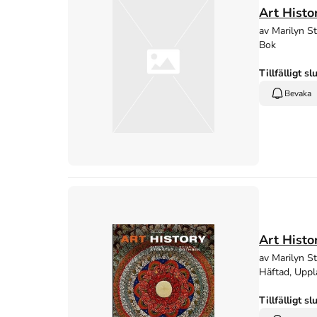
Art Histo
av Marilyn S
Bok
Tillfälligt sl
Bevaka
Art Histo
av Marilyn S
Häftad, Uppl
Tillfälligt sl