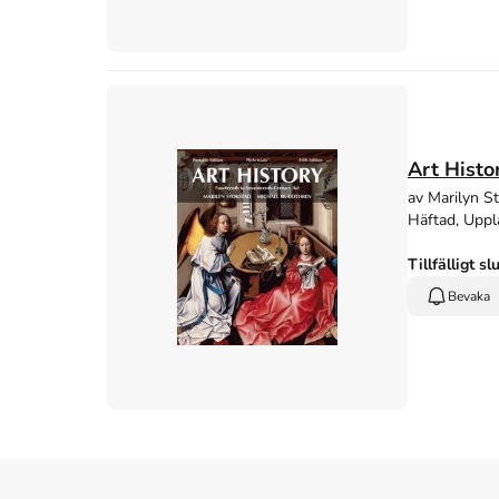
Art Histo
av Marilyn S
Häftad, Uppl
Tillfälligt sl
Bevaka