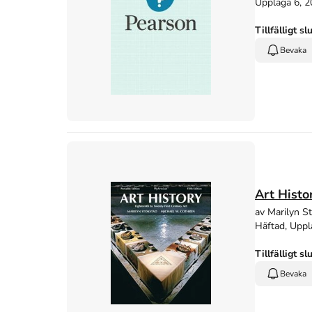
Upplaga 6, 
Tillfälligt sl
Bevaka
Art Histo
av Marilyn S
Häftad, Uppl
Tillfälligt sl
Bevaka