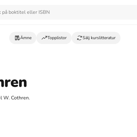
Ämne
Topplistor
Sälj kurslitteratur
hren
el W. Cothren.