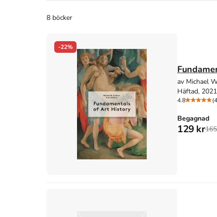
8 böcker
-22%
Fundament
av Michael W
Häftad, 2021
4.8
(4
Begagnad
129 kr
165