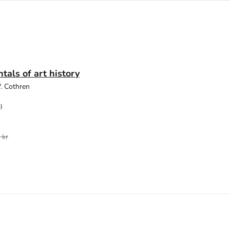
als of art history
. Cothren
)
 kr