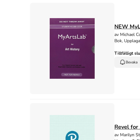
NEW MyLab
av Michael C
Bok, Upplaga
Tillfälligt sl
Bevaka
Revel for
av Marilyn S