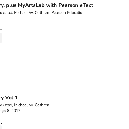
ry, plus MyArtsLab with Pearson eText
tokstad, Michael W. Cothren, Pearson Education
ut
ry Vol 1
tokstad, Michael W. Cothren
aga 6, 2017
ut