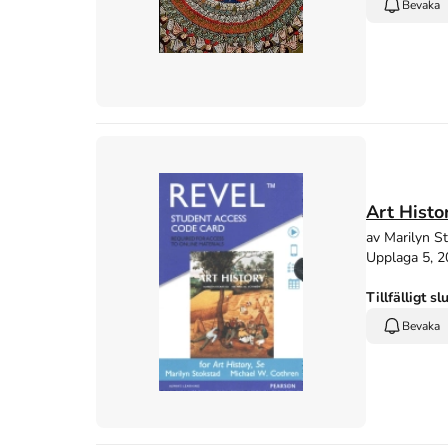
Bevaka
Art Histo
av Marilyn S
Upplaga 5, 
Tillfälligt sl
Bevaka