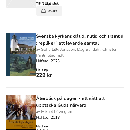
Tillfälligt slut
Bevaka
Svenska kyrkans dåtid, nutid och framtid
: repliker i ett levande samtal
av Sofia Lilly Jönsson, Dag Sandahl, Christer
Pahlmblad m.fl.
Häftad, 2023
Helt ny
229 kr
Återblick på dagen - ett sätt att
upptäcka Guds närvaro
av Mikael Löwegren
Häftad, 2018
Helt ny