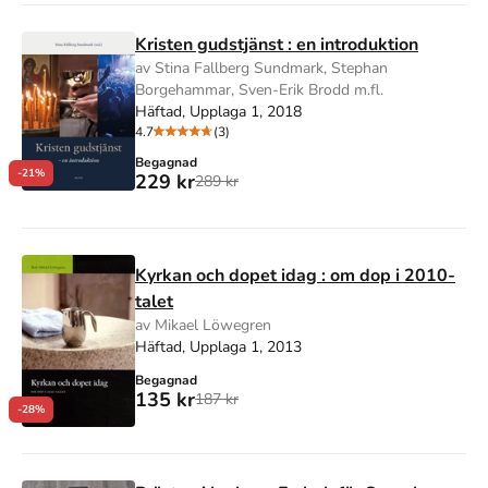
Kristen gudstjänst : en introduktion
av Stina Fallberg Sundmark, Stephan
Borgehammar, Sven-Erik Brodd m.fl.
Häftad, Upplaga 1, 2018
4.7
(3)
Begagnad
-21%
229 kr
289 kr
Kyrkan och dopet idag : om dop i 2010-
talet
av Mikael Löwegren
Häftad, Upplaga 1, 2013
Begagnad
135 kr
187 kr
-28%