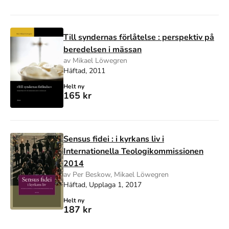
Till syndernas förlåtelse : perspektiv på
beredelsen i mässan
av Mikael Löwegren
Häftad, 2011
Helt ny
165 kr
Sensus fidei : i kyrkans liv i
Internationella Teologikommissionen
2014
av Per Beskow, Mikael Löwegren
Häftad, Upplaga 1, 2017
Helt ny
187 kr