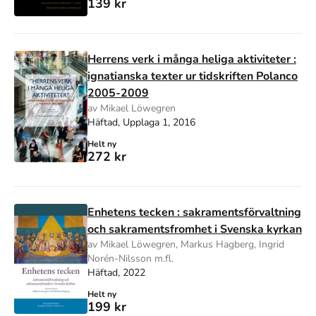
139 kr
Herrens verk i många heliga aktiviteter :
ignatianska texter ur tidskriften Polanco
2005-2009
av Mikael Löwegren
Häftad, Upplaga 1, 2016
Helt ny
272 kr
Enhetens tecken : sakramentsförvaltning
och sakramentsfromhet i Svenska kyrkan
av Mikael Löwegren, Markus Hagberg, Ingrid
Norén-Nilsson m.fl.
Häftad, 2022
Helt ny
199 kr