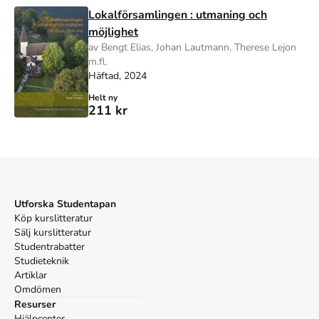
Lokalförsamlingen : utmaning och
möjlighet
av Bengt Elias, Johan Lautmann, Therese Lejon
m.fl.
Häftad, 2024
Helt ny
211 kr
Utforska Studentapan
Köp kurslitteratur
Sälj kurslitteratur
Studentrabatter
Studieteknik
Artiklar
Omdömen
Resurser
Hjälpcenter