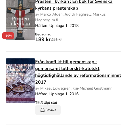
Prästen i kyrkan : En bok för Svenska
kyrkans prästerskap
av Marco Aldén, Judith Faghrell, Markus
Hagberg m.fl.
Häftad, Upplaga 1, 2018
Begagnad
-10%
189 kr
211 kr
Från konflikt till gemenskap :
gemensamt lutherskt-katolskt
högtidlighållande av reformationsminnet
2017
av Mikael Löwegren, Kai-Michael Gustmann
Häftad, Upplaga 1, 2016
Tillfälligt slut
Bevaka