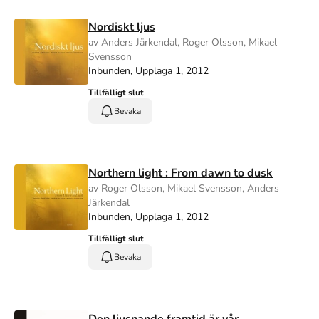
Nordiskt ljus
av Anders Järkendal, Roger Olsson, Mikael
Svensson
Inbunden, Upplaga 1, 2012
Tillfälligt slut
Bevaka
Northern light : From dawn to dusk
av Roger Olsson, Mikael Svensson, Anders
Järkendal
Inbunden, Upplaga 1, 2012
Tillfälligt slut
Bevaka
Den ljusnande framtid är vår