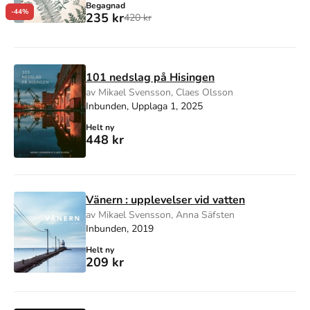
Begagnad
-44%
235 kr
420 kr
101 nedslag på Hisingen
av Mikael Svensson, Claes Olsson
Inbunden, Upplaga 1, 2025
Helt ny
448 kr
Vänern : upplevelser vid vatten
av Mikael Svensson, Anna Säfsten
Inbunden, 2019
Helt ny
209 kr