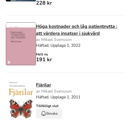
228 kr
Höga kostnader och låg patientnytta :
att värdera insatser i sjukvård
av Mikael Svensson
Häftad, Upplaga 1, 2022
Helt ny
191 kr
Fjärilar
av Mikael Svensson
Häftad, Upplaga 1, 2011
Tillfälligt slut
Bevaka