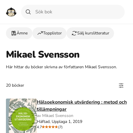
Ämne
Topplistor
Sälj kurslitteratur
Mikael Svensson
Här hittar du böcker skrivna av författaren Mikael Svensson.
20 böcker
Hälsoekonomisk utvärdering : metod och
tillämpningar
av Mikael Svensson
Häftad, Upplaga 1, 2019
4.7
(7)