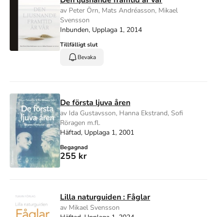
av Peter Örn, Mats Andréasson, Mikael
Svensson
Inbunden, Upplaga 1, 2014
Tillfälligt slut
Bevaka
De första ljuva åren
av Ida Gustavsson, Hanna Ekstrand, Sofi
Röragen m.fl.
Häftad, Upplaga 1, 2001
Begagnad
255 kr
Lilla naturguiden : Fåglar
av Mikael Svensson