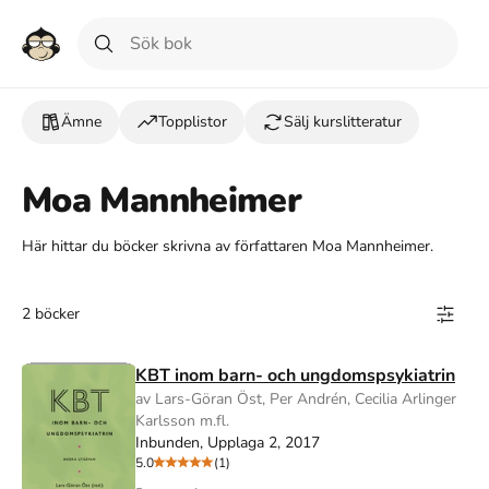
Ämne
Topplistor
Sälj kurslitteratur
Moa Mannheimer
Här hittar du böcker skrivna av författaren Moa Mannheimer.
2 böcker
KBT inom barn- och ungdomspsykiatrin
av Lars-Göran Öst, Per Andrén, Cecilia Arlinger
Karlsson m.fl.
Inbunden, Upplaga 2, 2017
5.0
(1)