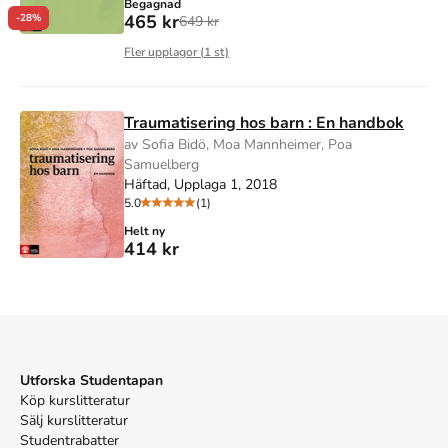
Begagnad
465 kr
-28%
649 kr
Fler upplagor (
1
st)
Traumatisering hos barn : En handbok
av Sofia Bidö, Moa Mannheimer, Poa
Samuelberg
Häftad, Upplaga 1, 2018
5.0
(1)
Helt ny
414 kr
Utforska Studentapan
Köp kurslitteratur
Sälj kurslitteratur
Studentrabatter