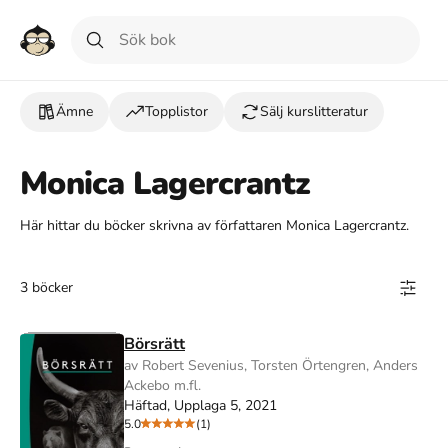
Ämne
Topplistor
Sälj kurslitteratur
Monica Lagercrantz
Här hittar du böcker skrivna av författaren Monica Lagercrantz.
3 böcker
Börsrätt
av Robert Sevenius, Torsten Örtengren, Anders
Ackebo m.fl.
Häftad, Upplaga 5, 2021
5.0
(1)