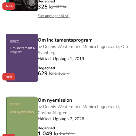
Begagnad
325 kr
694 kr
-53%
Fler upplagor (
4
st)
Om incitamentsprogram
av Dennis Westermark, Monica Lagercrantz, Ola
Svanberg
Häftad, Upplaga 1, 2019
Begagnad
629 kr
1 161 kr
-46%
Om nyemission
av Dennis Westermark, Monica Lagercrantz,
Gustav Ahlgren
Häftad, Upplaga 2, 2026
Begagnad
1 049 kr
1 247 kr